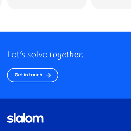
together.
Let’s solve
Get in touch