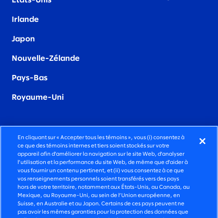
États-Unis
Irland
e
Japon
Nouvelle-Zélande
Pays-Bas
Royaume-Uni
En cliquant sur « Accepter tous les témoins », vous (i) consentez à
ce que des témoins internes et tiers soient stockés sur votre
DES SERVICES-CONSEILS FONCIÈREMENT
appareil afin d’améliorer la navigation sur le site Web, d’analyser
HUMAINS
l’utilisation et la performance du site Web, de même que d’aider à
vous fournir un contenu pertinent, et (ii) vous consentez à ce que
vos renseignements personnels soient transférés vers des pays
©2026 SLALOM, INC. TOUS DROITS RÉSERVÉS.
hors de votre territoire, notamment aux États-Unis, au Canada, au
Mexique, au Royaume-Uni, au sein de l’Union européenne, en
POLITIQUE DE CONFIDENTIALITÉ
Suisse, en Australie et au Japon. Certains de ces pays peuvent ne
pas avoir les mêmes garanties pour la protection des données que
CONDITIONS D’UTILISATION