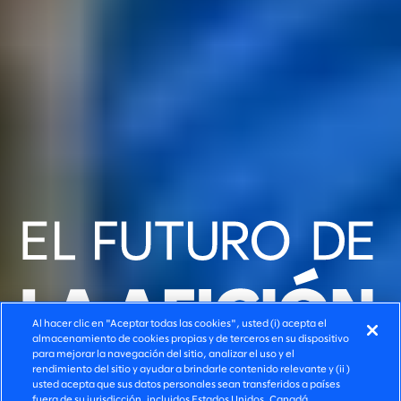
LIONS FOUNDATION OF
CANADA DOG GUIDES
Al hacer clic en "Aceptar todas las cookies", usted (i) acepta el
almacenamiento de cookies propias y de terceros en su dispositivo
Reproducir video
para mejorar la navegación del sitio, analizar el uso y el
rendimiento del sitio y ayudar a brindarle contenido relevante y (ii )
usted acepta que sus datos personales sean transferidos a países
Reproducir video
Reproducir video
Información sobre Slalom
Leer historia
Leer historia
fuera de su jurisdicción, incluidos Estados Unidos, Canadá,