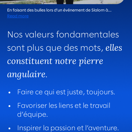
En faisant des bulles lors d’un événement de Slalom à
Chicago, le conseiller Lavi Rajan incarne l’essence
Read more
foncièrement humaine qui rend Slalom unique dans le secteur.
Chaque jour, nous vivons nos valeurs fondamentales et
Nos valeurs fondamentales
semons de la joie au passage.
elles
sont plus que des mots,
constituent notre pierre
angulaire
.
Faire ce qui est juste, toujours.
Favoriser les liens et le travail
d’équipe.
Inspirer la passion et l’aventure.