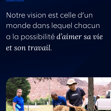
au One World Trade Center, à New York. Ce laboratoire est un
espace unique où nos clients peuvent laisser libre cours à leur
Notre vision est celle d’un
créativité tout en explorant à nos côtés des solutions
innovantes de pointe.
monde dans lequel chacun
d’aimer sa vie
a la possibilité
et son travail
.