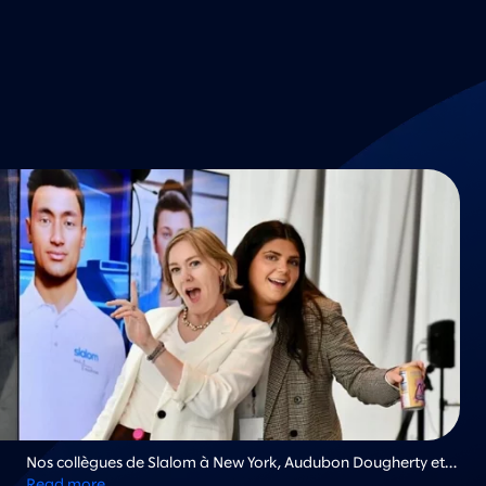
Nos collègues de Slalom à New York, Audubon Dougherty et
Jenna Ficula, célèbrent l’ouverture du Slalom Element Lab212
Read more