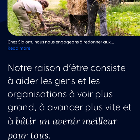
Chez Slalom, nous nous engageons à redonner aux
collectivités au sein desquelles nous vivons et travaillons, et
Read more
nous collaborons régulièrement à des projets d’amélioration
de la collectivité. Ici, des membres de l’équipe de Slalom à
Notre raison d’être consiste
Atlanta travaillent ensemble au nettoyage d’un jardin
communautaire local.
à aider les gens et les
organisations à voir plus
grand, à avancer plus vite et
bâtir un avenir meilleur
à
pour tous
.