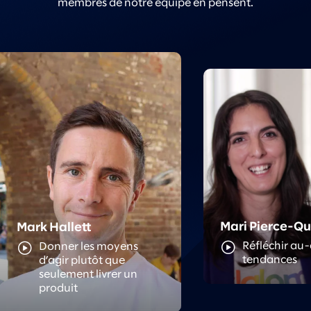
membres de notre équipe en pensent.
Meet Mari
Meet Mark
Mari Pierce-Q
Mark Hallett
Réfléchir au-
Donner les moyens
tendances
d’agir plutôt que
seulement livrer un
produit