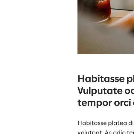
Habitasse pl
Vulputate od
tempor orci 
Habitasse platea dic
volutpat. Ac odio te