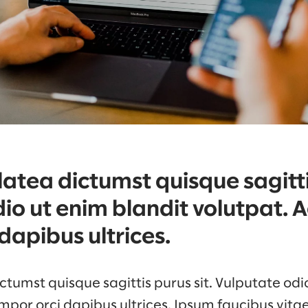
atea dictumst quisque sagittis
io ut enim blandit volutpat. A
dapibus ultrices.
tumst quisque sagittis purus sit. Vulputate odi
mpor orci dapibus ultrices. Ipsum faucibus vita