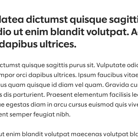
atea dictumst quisque sagittis
io ut enim blandit volutpat. A
dapibus ultrices.
tumst quisque sagittis purus sit. Vulputate odi
mpor orci dapibus ultrices. Ipsum faucibus vita
rius quam quisque id diam vel quam. Gravida c
dis parturient. Praesent elementum facilisis leo 
e egestas diam in arcu cursus euismod quis viv
ent semper feugiat nibh.
ut enim blandit volutpat maecenas volutpat bla