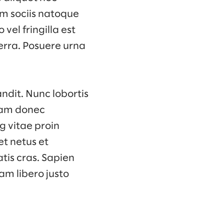
um sociis natoque
vel fringilla est
erra. Posuere urna
ndit. Nunc lobortis
Diam donec
g vitae proin
et netus et
tis cras. Sapien
am libero justo