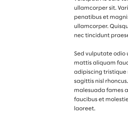
ullamcorper sit. Va
penatibus et magnis 
ullamcorper. Quisqu
nec tincidunt praes
Sed vulputate odio 
mattis aliquam fauc
adipiscing tristique
sagittis nisl rhoncu
malesuada fames ac.
faucibus et molesti
laoreet.