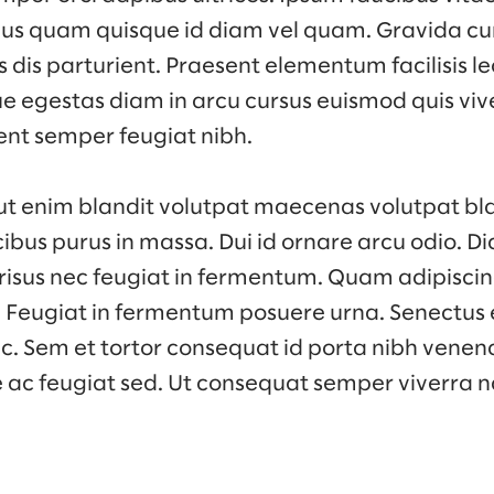
rius quam quisque id diam vel quam. Gravida c
dis parturient. Praesent elementum facilisis leo 
e egestas diam in arcu cursus euismod quis viv
ent semper feugiat nibh.
ut enim blandit volutpat maecenas volutpat bla
ibus purus in massa. Dui id ornare arcu odio. 
 risus nec feugiat in fermentum. Quam adipiscin
s. Feugiat in fermentum posuere urna. Senectus 
 Sem et tortor consequat id porta nibh venena
e ac feugiat sed. Ut consequat semper viverra n