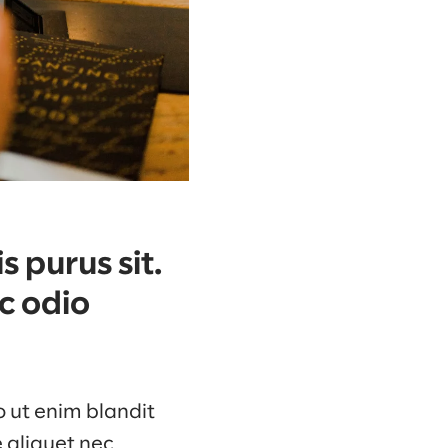
 purus sit.
c odio
o ut enim blandit
e aliquet nec