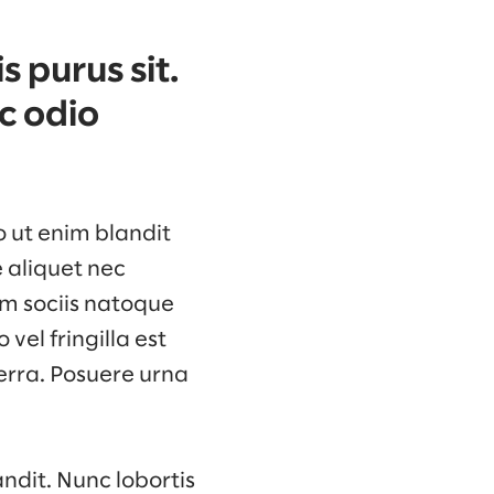
 purus sit.
c odio
o ut enim blandit
e aliquet nec
um sociis natoque
vel fringilla est
erra. Posuere urna
ndit. Nunc lobortis