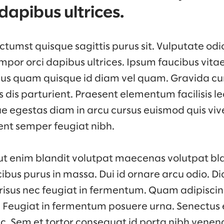
dapibus ultrices.
tumst quisque sagittis purus sit. Vulputate odi
mpor orci dapibus ultrices. Ipsum faucibus vita
rius quam quisque id diam vel quam. Gravida c
dis parturient. Praesent elementum facilisis leo 
e egestas diam in arcu cursus euismod quis viv
ent semper feugiat nibh.
ut enim blandit volutpat maecenas volutpat bla
ibus purus in massa. Dui id ornare arcu odio. 
 risus nec feugiat in fermentum. Quam adipiscin
s. Feugiat in fermentum posuere urna. Senectus 
 Sem et tortor consequat id porta nibh venena