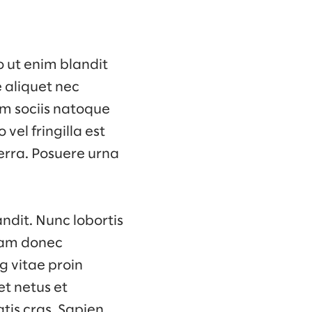
o ut enim blandit
e aliquet nec
um sociis natoque
vel fringilla est
erra. Posuere urna
ndit. Nunc lobortis
Diam donec
g vitae proin
et netus et
tis cras. Sapien