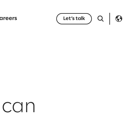
areers
Let’s talk
 can