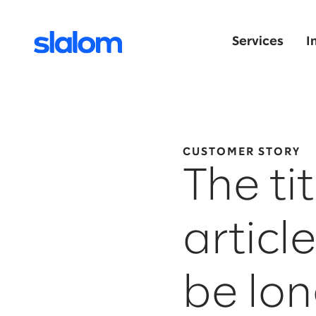
Services
I
CUSTOMER STORY
The tit
articl
be lon