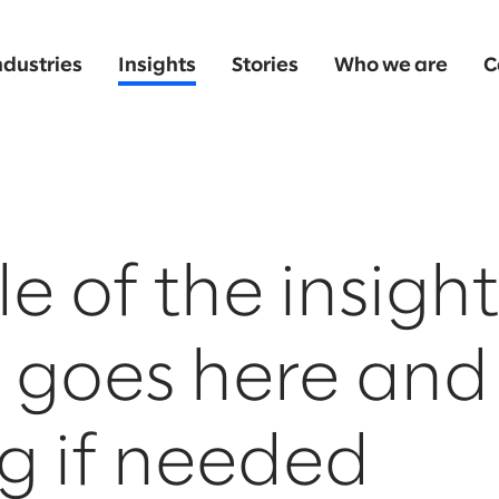
ndustries
Insights
Stories
Who we are
C
le of the insight
e goes here and
g if needed