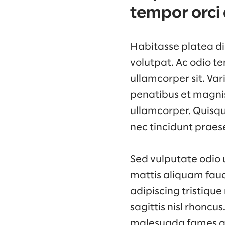
tempor orci 
Habitasse platea dic
volutpat. Ac odio te
ullamcorper sit. Va
penatibus et magnis 
ullamcorper. Quisqu
nec tincidunt praes
Sed vulputate odio 
mattis aliquam fauc
adipiscing tristique
sagittis nisl rhoncu
malesuada fames ac.