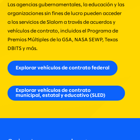
Las agencias gubernamentales, la educación y las
organizaciones sin fines de lucro pueden acceder
a los servicios de Slalom a través de acuerdos y
vehículos de contrato, incluidos el Programa de
Premios Múltiples de la GSA, NASA SEWP, Texas
DBITS y más.
Explorar vehículos de contrato federal
Explorar vehículos de contrato
municipal, estatal y educativo (SLED)