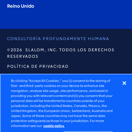
Reino Unido
CONSULTORÍA PROFUNDAMENTE HUMANA
©2026 SLALOM, INC. TODOS LOS DERECHOS
RESERVADOS
POLÍTICA DE PRIVACIDAD
TÉRMINOS DE USO
By clicking “Accept All Cookies,” you (i) consent to the storing of
first- and third-party cookies on your device to enhance site
CONFIGURACIÓN DE COOKIES
navigation, analyse site usage, site performance, and assist in
providing you with relevant content and (ii) you consent that your
DECLARACIÓN DE ACCESIBILIDAD
personal data will be transferred to countries outside of your
jurisdiction, including the United States, Canada, Mexico, the
United Kingdom, the European Union, Switzerland, Australia and
Japan. Some of these countries may not have the same data
protection safeguards as those in your jurisdiction. For more
information see our
cookie policy.