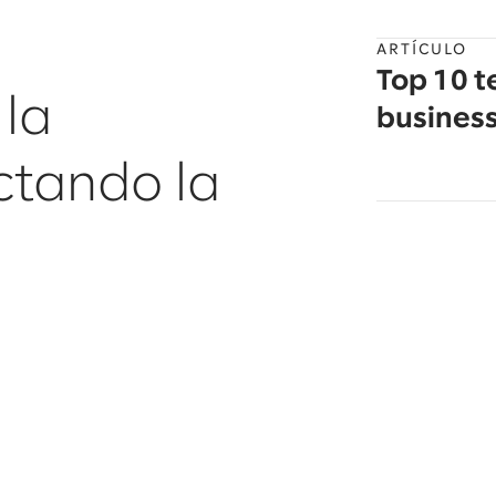
ARTÍCULO
Top 10 t
 la
business
ctando la