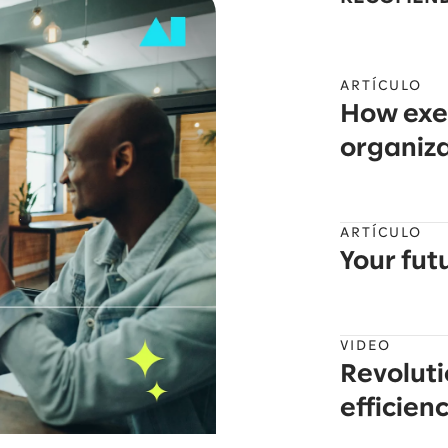
ARTÍCULO
How exec
organiza
ARTÍCULO
Your fut
VIDEO
Revolutio
efficien