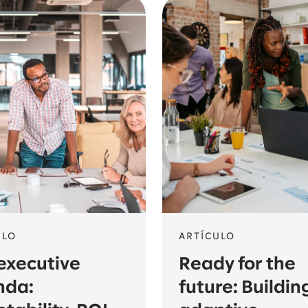
ULO
ARTÍCULO
executive
Ready for the
nda:
future: Buildin