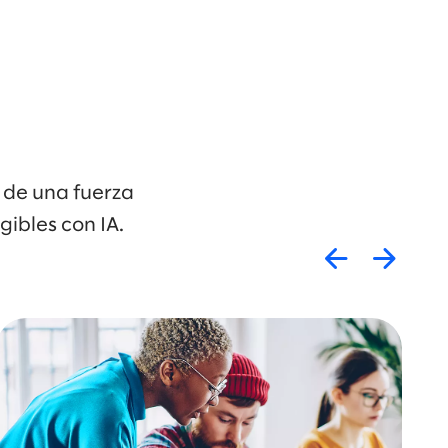
n de una fuerza
ibles con IA.
Anterio
Sigu