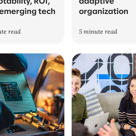
tability, ROI,
adaptive
emerging tech
organization
ute read
5 minute read