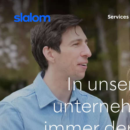
Services
In uns
unterneh
immer der