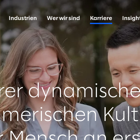
Industrien
Wer wir sind
Karriere
Insigh
erer dynamisch
merischen Kult
 Mensch an erst