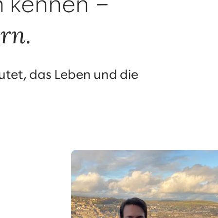
–
n kennen
rn.
eutet, das Leben und die