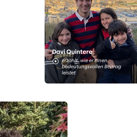
Das ist Davi
Davi Quintere
erzählt, wie er einen
bedeutungsvollen Beitrag
leistet