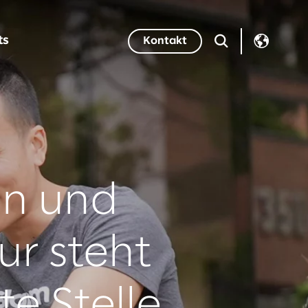
ts
Kontakt
en und
ur steht
e Stelle.