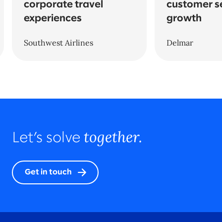
corporate travel
customer s
experiences
growth
Southwest Airlines
Delmar
together.
Let’s solve
Get in touch