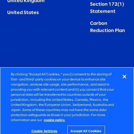
United Kingdom
Section 172(1)
Statement
United States
Carbon
Reduction Plan
By clicking “Accept All Cookies,” you (i) consent to the storing of
FIERCELY HUMAN CONSULTING
first- and third-party cookies on your device to enhance site
navigation, analyse site usage, site performance, and assist in
providing you with relevant content and (ii) you consent that your
©2026 SLALOM, INC. ALL RIGHTS RESERVED
personal data will be transferred to countries outside of your
jurisdiction, including the United States, Canada, Mexico, the
PRIVACY POLICY
United Kingdom, the European Union, Switzerland, Australia and
Japan. Some of these countries may not have the same data
TERMS OF USE
protection safeguards as those in your jurisdiction. For more
information see our
cookie policy.
COOKIE SETTINGS
ACCESSIBILITY STATEMENT
Cookie Settings
Accept All Cookies