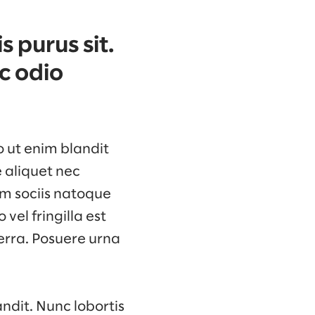
 purus sit.
c odio
o ut enim blandit
e aliquet nec
um sociis natoque
vel fringilla est
erra. Posuere urna
ndit. Nunc lobortis