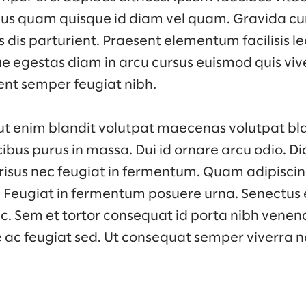
rius quam quisque id diam vel quam. Gravida c
dis parturient. Praesent elementum facilisis leo 
e egestas diam in arcu cursus euismod quis viv
ent semper feugiat nibh.
ut enim blandit volutpat maecenas volutpat bla
ibus purus in massa. Dui id ornare arcu odio. 
 risus nec feugiat in fermentum. Quam adipiscin
s. Feugiat in fermentum posuere urna. Senectus 
 Sem et tortor consequat id porta nibh venena
e ac feugiat sed. Ut consequat semper viverra n