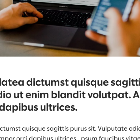
atea dictumst quisque sagittis
io ut enim blandit volutpat. A
dapibus ultrices.
tumst quisque sagittis purus sit. Vulputate odi
mpor orci dapibus ultrices. Ipsum faucibus vita