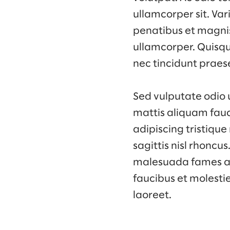
ullamcorper sit. Va
penatibus et magnis 
ullamcorper. Quisqu
nec tincidunt praes
Sed vulputate odio 
mattis aliquam fauc
adipiscing tristique
sagittis nisl rhoncu
malesuada fames ac.
faucibus et molesti
laoreet.