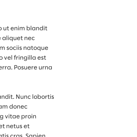
o ut enim blandit
e aliquet nec
um sociis natoque
vel fringilla est
erra. Posuere urna
ndit. Nunc lobortis
Diam donec
g vitae proin
et netus et
tis cras. Sapien