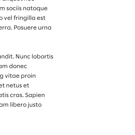
um sociis natoque
vel fringilla est
erra. Posuere urna
ndit. Nunc lobortis
Diam donec
g vitae proin
et netus et
tis cras. Sapien
am libero justo