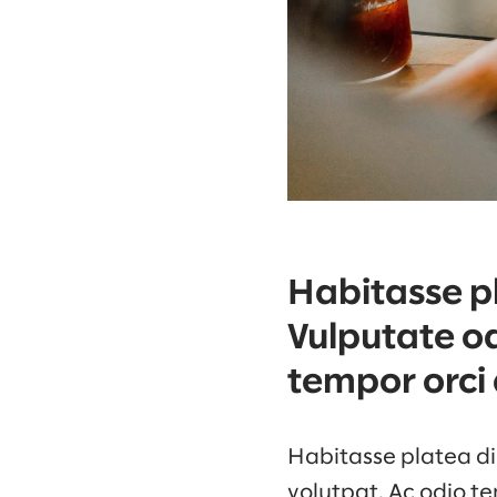
Habitasse pl
Vulputate od
tempor orci 
Habitasse platea dic
volutpat. Ac odio te