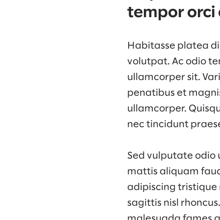
tempor orci 
Habitasse platea dic
volutpat. Ac odio te
ullamcorper sit. Va
penatibus et magnis 
ullamcorper. Quisqu
nec tincidunt praes
Sed vulputate odio 
mattis aliquam fauc
adipiscing tristique
sagittis nisl rhoncu
malesuada fames ac.