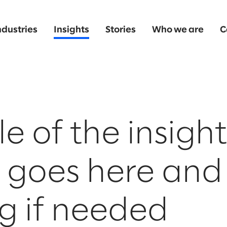
ndustries
Insights
Stories
Who we are
C
le of the insight
e goes here and
g if needed