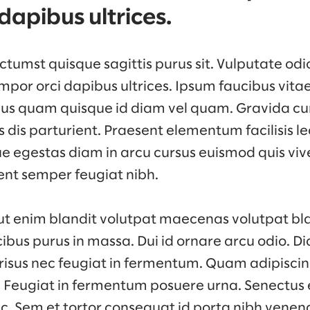
dapibus ultrices.
tumst quisque sagittis purus sit. Vulputate odi
mpor orci dapibus ultrices. Ipsum faucibus vita
rius quam quisque id diam vel quam. Gravida c
dis parturient. Praesent elementum facilisis leo 
e egestas diam in arcu cursus euismod quis viv
ent semper feugiat nibh.
ut enim blandit volutpat maecenas volutpat bla
ibus purus in massa. Dui id ornare arcu odio. 
 risus nec feugiat in fermentum. Quam adipiscin
s. Feugiat in fermentum posuere urna. Senectus 
 Sem et tortor consequat id porta nibh venena