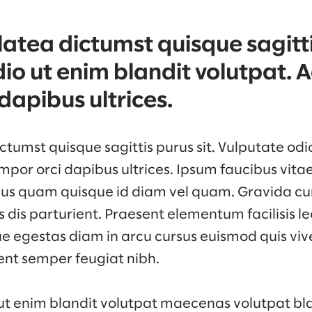
atea dictumst quisque sagittis
io ut enim blandit volutpat. A
dapibus ultrices.
tumst quisque sagittis purus sit. Vulputate odi
mpor orci dapibus ultrices. Ipsum faucibus vita
rius quam quisque id diam vel quam. Gravida c
dis parturient. Praesent elementum facilisis leo 
e egestas diam in arcu cursus euismod quis viv
ent semper feugiat nibh.
ut enim blandit volutpat maecenas volutpat bla