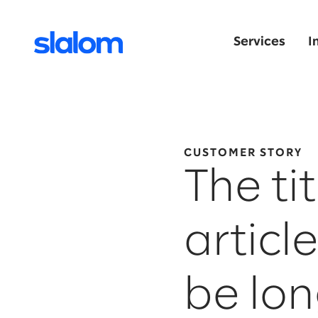
Services
I
CUSTOMER STORY
The tit
articl
be lon