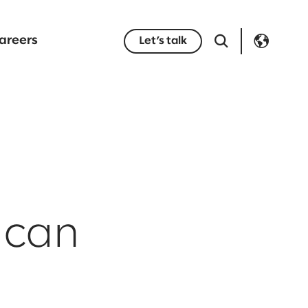
areers
Let’s talk
 can