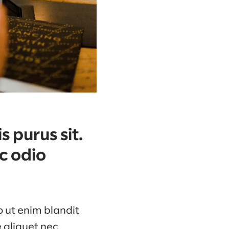
 purus sit.
c odio
o ut enim blandit
e aliquet nec