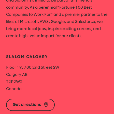
and Slalom is thrilled to be part of this friendly
community. As a perennial “Fortune 100 Best
Companies to Work For" and a premier partner to the
likes of Microsoft, AWS, Google, and Salesforce, we
bring more local jobs, inspire exciting careers, and
create high-value impact for our clients.
SLALOM CALGARY
Floor 19, 700 2nd Street SW
Calgary AB
T2P2W2
Canada
Get directions