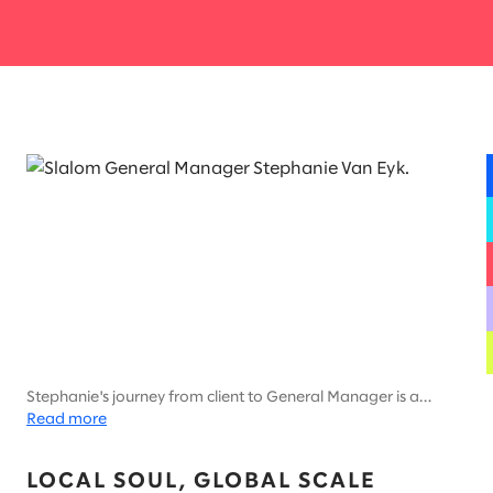
Stephanie's journey from client to General Manager is a
testament to Slalom's culture and impact.
Read more
LOCAL SOUL, GLOBAL SCALE