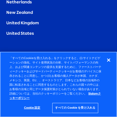
Netherlands
New Zealand
United Kingdom
United States
「すべてのCookieを受け入れる」をクリックすると、(i) サイトナビゲ
FIERCELY HUMAN CONSULTING
ーションの強化、サイト使用状況の分析、サイトパフォーマンスの向
上、および関連コンテンツの提供を支援するために、ファーストパーテ
ィークッキーおよびサードパーティークッキーがお客様のデバイスに保
©2026 SLALOM, INC. ALL RIGHTS RESERVED
存されることに同意し、かつ (ii) お客様の個人データが米国、カナダ、
メキシコ、英国、EU、、オーストラリア、日本などお客様の法域外の
プライバシーポリシー
国に転送されることに同意するものとします。これらの国々の中には、
お客様の法域と同じデータ保護対策がとられていない場合があります。
使用条項
詳細については、当社のクッキーポリシーをご覧ください。
Slalomク
ッキーポリシー
COOKIEポリシー
アクセシビリティステートメント
Cookie 設定
すべての Cookie を受け入れる